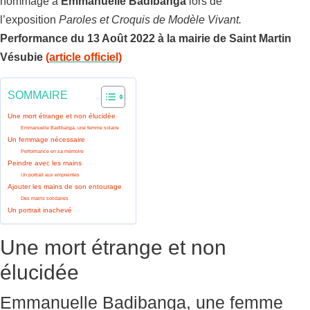
hommage à
Emmanuelle Badibanga
lors de
l’exposition
Paroles et Croquis de Modèle Vivant.
Performance du 13 Août 2022 à la mairie de Saint Martin
Vésubie
(article officiel)
SOMMAIRE
Une mort étrange et non élucidée
Emmanuelle Badibanga, une femme solaire
Un femmage nécessaire
Performance en sa mémoire
Peindre avec les mains
Un portrait aux empreintes
Ajouter les mains de son entourage
Des mains solidaires
Un portrait inachevé
Une mort étrange et non
élucidée
Emmanuelle Badibanga, une femme