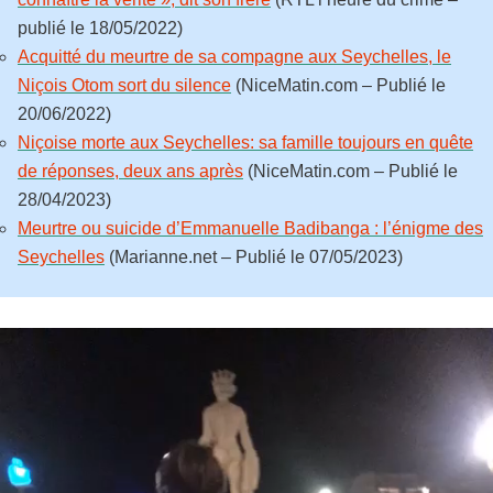
publié le 18/05/2022)
Acquitté du meurtre de sa compagne aux Seychelles, le
Niçois Otom sort du silence
(NiceMatin.com – Publié le
20/06/2022)
Niçoise morte aux Seychelles: sa famille toujours en quête
de réponses, deux ans après
(NiceMatin.com – Publié le
28/04/2023)
Meurtre ou suicide d’Emmanuelle Badibanga : l’énigme des
Seychelles
(Marianne.net – Publié le 07/05/2023)