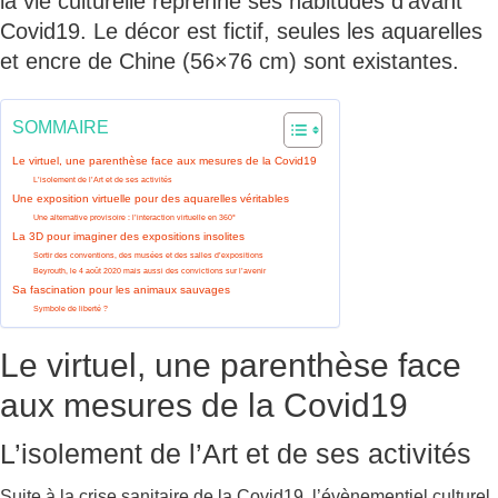
la vie culturelle reprenne ses habitudes d’avant
Covid19. Le décor est fictif, seules les aquarelles
et encre de Chine (56×76 cm) sont existantes.
SOMMAIRE
Le virtuel, une parenthèse face aux mesures de la Covid19
L’isolement de l’Art et de ses activités
Une exposition virtuelle pour des aquarelles véritables
Une alternative provisoire : l’interaction virtuelle en 360°
La 3D pour imaginer des expositions insolites
Sortir des conventions, des musées et des salles d’expositions
Beyrouth, le 4 août 2020 mais aussi des convictions sur l’avenir
Sa fascination pour les animaux sauvages
Symbole de liberté ?
Le virtuel, une parenthèse face
aux mesures de la Covid19
L’isolement de l’Art et de ses activités
Suite à la crise sanitaire de la Covid19, l’évènementiel culturel