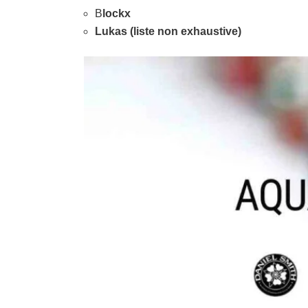
B
lockx
Lukas
(liste non exhaustive)