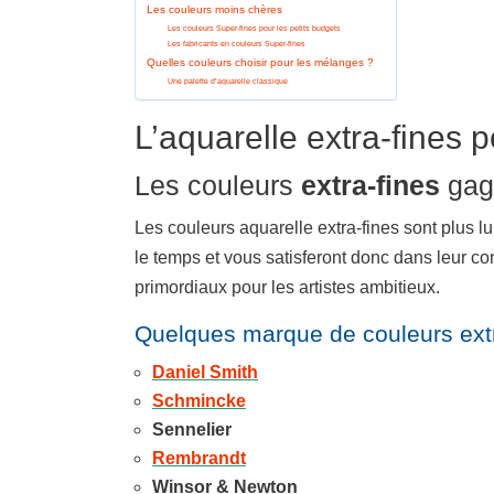
Les couleurs moins chères
Les couleurs Super-fines pour les petits budgets
Les fabricants en couleurs Super-fines
Quelles couleurs choisir pour les mélanges ?
Une palette d’aquarelle classique
L’aquarelle extra-fines p
Les couleurs
extra-fines
gag
Les couleurs aquarelle extra-fines sont plus lu
le temps et vous satisferont donc dans leur co
primordiaux pour les artistes ambitieux.
Quelques marque de couleurs extr
Daniel Smith
Schmincke
Sennelier
Rembrandt
Winsor & Newton