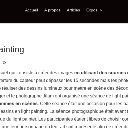
Accueil
À propos
Articles
Expos
ainting
 »
visuel qui consiste à créer des images
en utilisant des sources 
erture du capteur peut dépasser les 15 secondes mais les phot
de réaliser des dessins lumineux pour mettre en scène des décors
r et le photographe Jilam ont organisé une séance de light pai
 Femmes en scènes
. Cette séance était une occasion pour les pa
essins en light painting. La séance photographique était avant t
e du light painter. Les participantes étaient libres de choisir 
 que leur personnage ou leur art soit représenté afin de créer