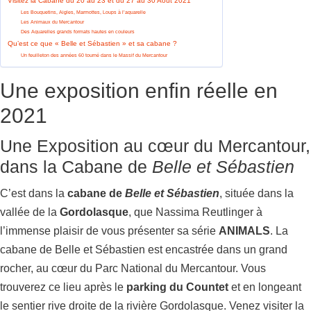
Visitez la Cabane du 20 au 23 et du 27 au 30 Août 2021
Les Bouquetins, Aigles, Marmottes, Loups à l’aquarelle
Les Animaux du Mercantour
Des Aquarelles grands formats hautes en couleurs
Qu’est ce que « Belle et Sébastien » et sa cabane ?
Un feuilleton des années 60 tourné dans le Massif du Mercantour
Une exposition enfin réelle en
2021
Une Exposition au cœur du Mercantour,
dans la Cabane de
Belle et Sébastien
C’est dans la
cabane de
Belle et Sébastien
, située dans la
vallée de la
Gordolasque
, que Nassima Reutlinger à
l’immense plaisir de vous présenter sa série
ANIMALS
. La
cabane de Belle et Sébastien est encastrée dans un grand
rocher, au cœur du Parc National du Mercantour. Vous
trouverez ce lieu après le
parking du Countet
et en longeant
le sentier rive droite de la rivière Gordolasque. Venez visiter la