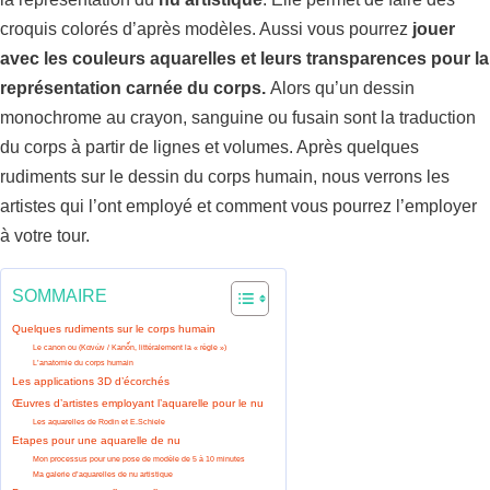
croquis colorés d’après modèles. Aussi vous pourrez
jouer
avec les couleurs aquarelles et leurs transparences pour la
représentation carnée du corps.
Alors qu’un dessin
monochrome au crayon, sanguine ou fusain sont la traduction
du corps à partir de lignes et volumes. Après quelques
rudiments sur le dessin du corps humain, nous verrons les
artistes qui l’ont employé et comment vous pourrez l’employer
à votre tour.
SOMMAIRE
Quelques rudiments sur le corps humain
Le canon ou (Κανών / Kanốn, littéralement la « règle »)
L’anatomie du corps humain
Les applications 3D d’écorchés
Œuvres d’artistes employant l’aquarelle pour le nu
Les aquarelles de Rodin et E.Schiele
Etapes pour une aquarelle de nu
Mon processus pour une pose de modèle de 5 à 10 minutes
Ma galerie d’aquarelles de nu artistique