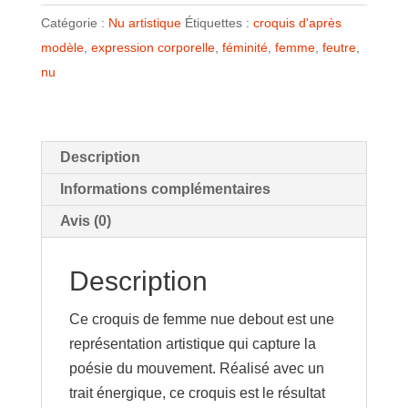
debout
Catégorie :
Nu artistique
Étiquettes :
croquis d'après
Nu
modèle
,
expression corporelle
,
féminité
,
femme
,
feutre
,
artistique
nu
A3
-36-
Description
Informations complémentaires
Avis (0)
Description
Ce croquis de femme nue debout est une
représentation artistique qui capture la
poésie du mouvement. Réalisé avec un
trait énergique, ce croquis est le résultat