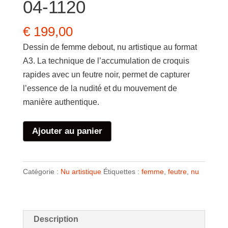
04-1120
€
199,00
Dessin de femme debout, nu artistique au format
A3. La technique de l’accumulation de croquis
rapides avec un feutre noir, permet de capturer
l’essence de la nudité et du mouvement de
manière authentique.
quantité
Ajouter au panier
de
Dessin
de
Catégorie :
Nu artistique
Étiquettes :
femme
,
feutre
,
nu
nu
artistique
04-
Description
1120