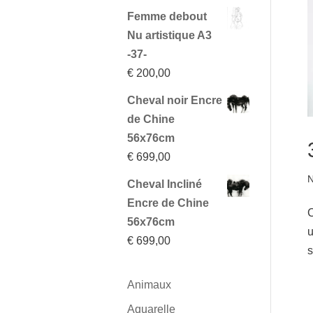
Femme debout
Nu artistique A3
-37-
€
200,00
Cheval noir Encre
de Chine
56x76cm
€
699,00
N
Cheval Incliné
Encre de Chine
C
56x76cm
u
€
699,00
s
Animaux
Aquarelle