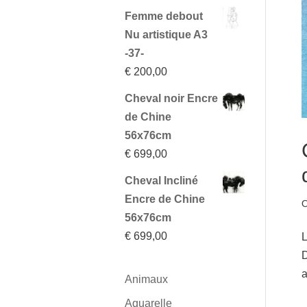
Femme debout
Nu artistique A3
-37-
€
200,00
Cheval noir Encre
de Chine
56x76cm
€
699,00
Cheval Incliné
Encre de Chine
O
56x76cm
€
699,00
L
D
a
Animaux
Aquarelle