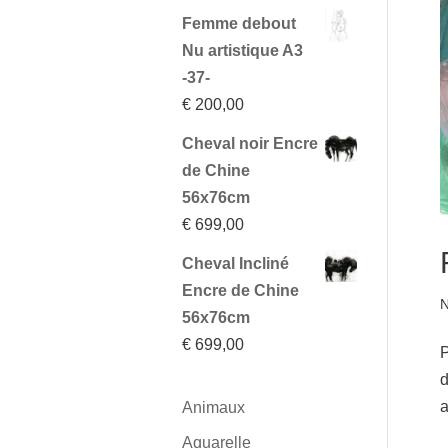
Femme debout
Nu artistique A3
-37-
€
200,00
Cheval noir Encre
de Chine
56x76cm
€
699,00
Cheval Incliné
Encre de Chine
N
56x76cm
€
699,00
P
d
a
Animaux
Aquarelle