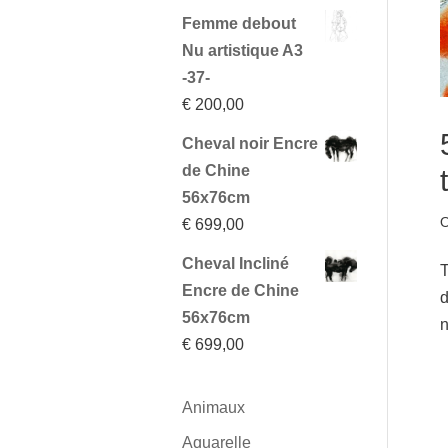
Femme debout
Nu artistique A3
-37-
€
200,00
Cheval noir Encre
de Chine
56x76cm
O
€
699,00
Cheval Incliné
T
Encre de Chine
d
56x76cm
n
€
699,00
Animaux
Aquarelle