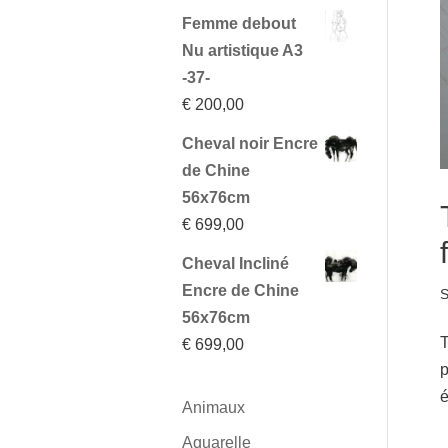
Femme debout
Nu artistique A3
-37-
€
200,00
Cheval noir Encre
de Chine
56x76cm
€
699,00
Cheval Incliné
Encre de Chine
S
56x76cm
T
€
699,00
p
é
Animaux
Aquarelle