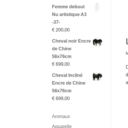
Femme debout
Nu artistique A3
-37-
€
200,00
Cheval noir Encre
de Chine
M
56x76cm
€
699,00
D
d
Cheval Incliné
a
Encre de Chine
56x76cm
€
699,00
Animaux
Aquarelle