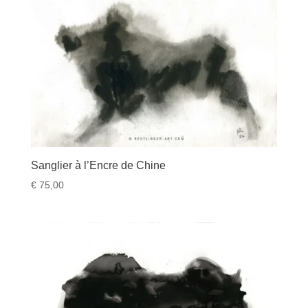
récent
au
plus
ancien
Sanglier à l’Encre de Chine
€
75,00