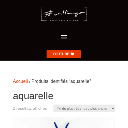
YOUTUBE
Accueil
/ Produits identifiés “aquarelle”
aquarelle
Trié
2 résultats affichés
du
plus