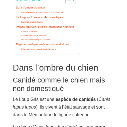
Dans l’ombre du chien
Canidé comme le chien mais non domestiqué
Le loup en France et dans les Alpes
Famines et Loup-Garou
Primes, battues, pièges, empoissonnements
Conflits d’intérêts
La peur justifie les moyens
Le loup exterminé par l’homme
Espèce protégée mais encore mal aimée
Réapparition et protection de l’espèce
Dans l’ombre du chien
Canidé comme le chien mais
non domestiqué
Le Loup Gris est une
espèce de canidés
(
Canis
lupus lupus
). Ils vivent à l’état sauvage et sont
dans le Mercantour de lignée italienne.
Le chien (
Canis lupus familiaris
) est une
sous-